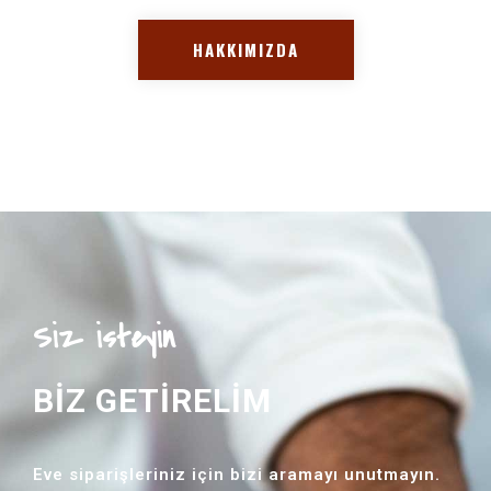
HAKKIMIZDA
Siz isteyin
BİZ GETİRELİM
Eve siparişleriniz için bizi aramayı unutmayın.