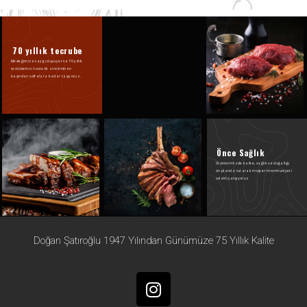
70 yıllık tecrube
Mesleğimize saygı duyuyor ve 70 yıllık
tecrübemizi tedarik zincirinin en
başından sofralara kadar taşıyoruz.
Önce Sağlık
Ürünlerimizde kalite, sağlık ve doğallığı
ön planda tutarak müşteri memnuniyeti
odaklı çalışıyoruz
Doğan Şatıroğlu 1947 Yılından Günümüze 75 Yıllık Kalite