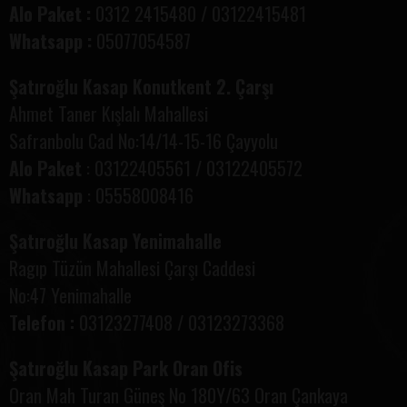
Alo Paket :
0312 2415480 / 03122415481
Whatsapp :
05077054587
Şatıroğlu Kasap Konutkent
2. Çarşı
Ahmet Taner Kışlalı Mahallesi
Safranbolu Cad No:14/14-15-16
Çayyolu
Alo Paket
: 03122405561 / 03122405572
Whatsapp
: 05558008416
Şatıroğlu Kasap Yenimahalle
Ragıp Tüzün Mahallesi Çarşı Caddesi
No:47 Yenimahalle
Telefon :
03123277408 / 03123273368
Şatıroğlu Kasap Park Oran Ofis
Oran Mah Turan Güneş No 180Y/63 Oran Çankaya