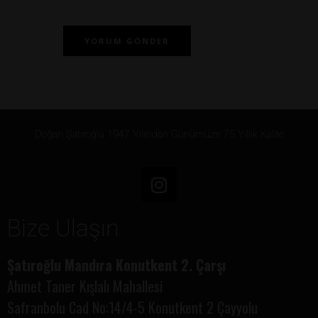
Doğan Şatıroğlu 1947 Yılından Günümüze 75 Yıllık Kalite
Bize Ulaşın
Şatıroğlu Mandıra Konutkent 2. Çarşı
Ahmet Taner Kışlalı Mahallesi
Safranbolu Cad No:14/4-5 Konutkent 2 Çayyolu