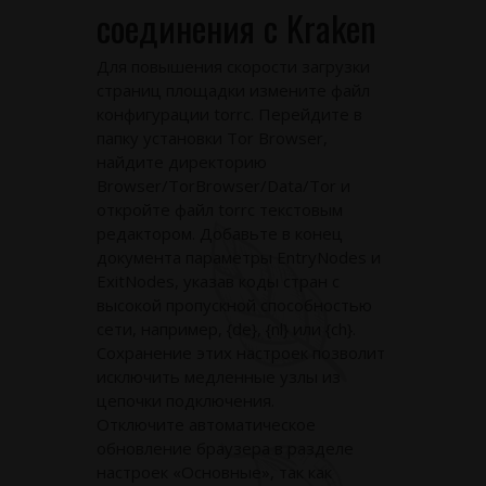
соединения с Kraken
Для повышения скорости загрузки
страниц площадки измените файл
конфигурации torrc. Перейдите в
папку установки Tor Browser,
найдите директорию
Browser/TorBrowser/Data/Tor и
откройте файл torrc текстовым
редактором. Добавьте в конец
документа параметры EntryNodes и
ExitNodes, указав коды стран с
высокой пропускной способностью
сети, например, {de}, {nl} или {ch}.
Сохранение этих настроек позволит
исключить медленные узлы из
цепочки подключения.
Отключите автоматическое
обновление браузера в разделе
настроек «Основные», так как